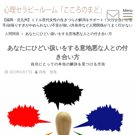
Menu
【福岡・北九州】ミドル世代女性の生きづらさ解消をサポート！人付き合いが苦
手/頑張りすぎがやめられない/不安が強い/共依存など人間関係がうまく行かない
人間関係
あなたにひどい扱いをする意地悪な人との付き合い方
あなたにひどい扱いをする意地悪な人との付
き合い方
自分にとっての本当の解決を見つける方法
2023年6月17日
待鳥 智美