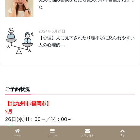
た
2024年5月21日
【心理】人に見下されたり理不尽に怒られやすい
人の心理的...
ご予約状況
【北九州市/福岡市】
7月
26日(水)11：00～／14：00～
8月
5日(水) 11：00～／14：00～
ホーム
メニュー
お申し込み
Top