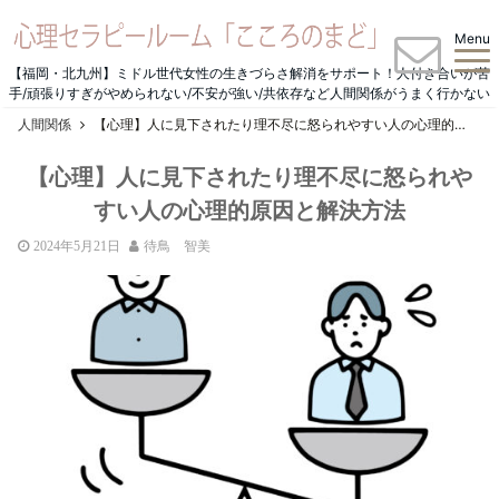
Menu
【福岡・北九州】ミドル世代女性の生きづらさ解消をサポート！人付き合いが苦
手/頑張りすぎがやめられない/不安が強い/共依存など人間関係がうまく行かない
人間関係
【心理】人に見下されたり理不尽に怒られやすい人の心理的原因と解決方法
【心理】人に見下されたり理不尽に怒られや
すい人の心理的原因と解決方法
2024年5月21日
待鳥 智美